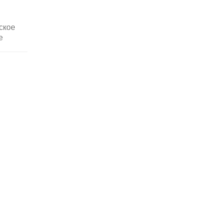
ское
ие